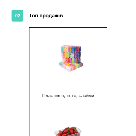
Топ продажів
02
1
Пластилін, тісто, слайми
1