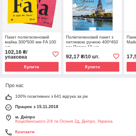
Пакет поліетиленовий
Поліетиленовий пакет з
Паке
майка 300*500 мм FA 100
петлевою ручкою 400*450
Майк
шт
мм Париж 10 шт
102,16
₴/
92,17
17,
₴/10 шт.
упаковка
Купити
Купити
Про нас
100% позитивних з 641 відгука за рік
Працює з 15.11.2018
м. Дніпро
Коцюбинського 2/4 та Осіння 2д, Дніпро, Україна
Контакти