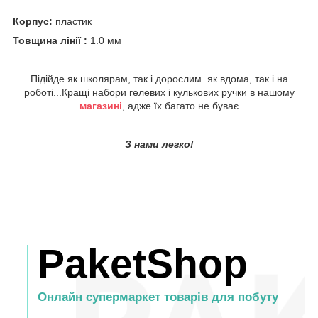
Корпус:
пластик
Товщина лінії :
1.0 мм
Підійде як школярам, так і дорослим..як вдома, так і на
роботі...Кращі набори гелевих і кулькових ручки в нашому
магазині
, адже їх багато не буває
З нами легко!
PaketShop
Онлайн супермаркет товарів для побуту