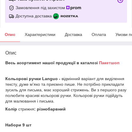
Замовлення під захистом
Доступна доставка
Опис
Характеристики
Доставка
Оплата
Умови п
Опис
Весь асортимент нашої продукції в каталозі
Пакетшоп
Кольорові ручки Languo
-
відмінний варіант для виділення
тексту, дуже м'яко та приємно пише. Не потрібно прикладати
зусиль для письма, має хороший стрижень. Ви з першого разу
полюбите красиві кольорові ручки. Кольорові ручки підійдуть
для малювання і письма.
Колір
стрижня
: різнобарвний
Набори 9 шт