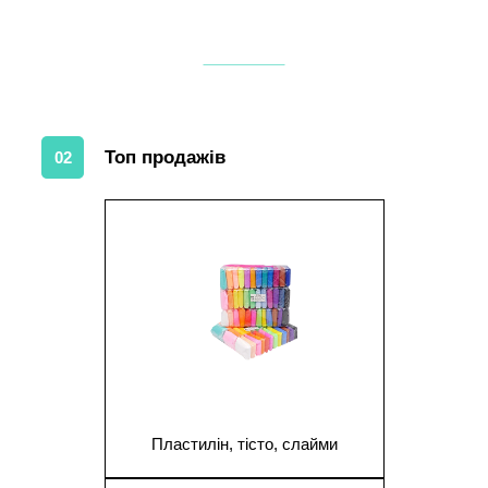
Топ продажів
02
1
Пластилін, тісто, слайми