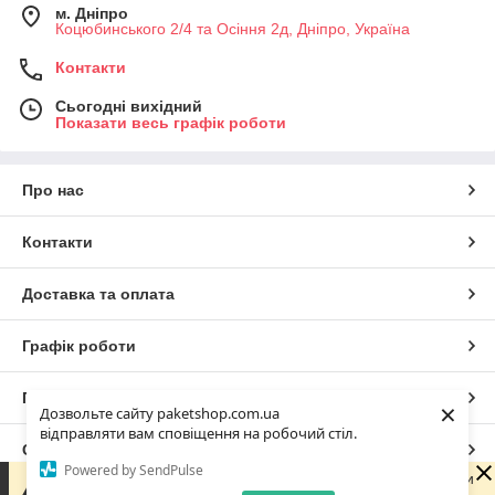
м. Дніпро
Коцюбинського 2/4 та Осіння 2д, Дніпро, Україна
Контакти
Сьогодні вихідний
Показати весь графік роботи
Про нас
Контакти
Доставка та оплата
Графік роботи
Повна версія сайту
×
Дозвольте сайту paketshop.com.ua
відправляти вам сповіщення на робочий стіл.
Сайт створено на маркетплейсі
Prom.ua
Powered by SendPulse
Зараз ми не можемо швидко відповісти на запит, оскільки
не працюємо. Наш графік ПН-ПТ з 9.30-17.00. З