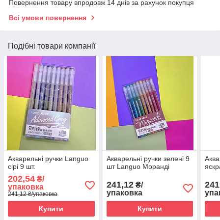
Повернення товару впродовж 14 днів за рахунок покупця
Всі умови повернення
Подібні товари компанії
Акварельні ручки Languo
Акварельні ручки зелені 9
Аква
сірі 9 шт.
шт Languo Моранді
яскр
202,54
₴/
241,12
241
₴/
упаковка
упаковка
упа
241,12 ₴/упаковка
Купити
Купити