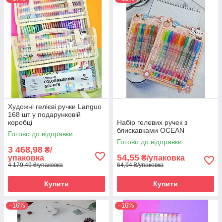
Художні гелієві ручки Languo
168 шт у подарунковій
коробці
Набір гелевих ручек з
блискавками OCEAN
Готово до відправки
Готово до відправки
3 468,98
₴/
54,55
упаковка
₴/упаковка
4 179,49 ₴/упаковка
64,94 ₴/упаковка
Купити
Купити
–16%
–16%