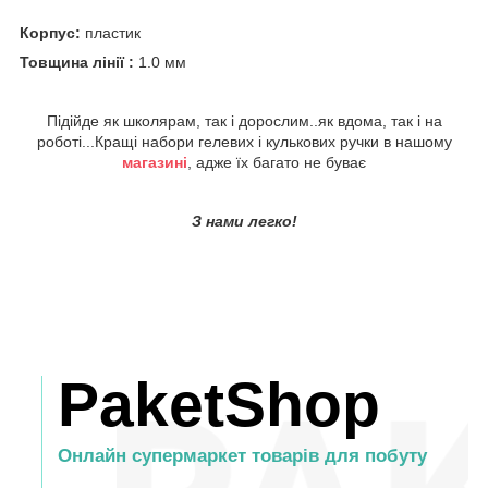
Корпус:
пластик
Товщина лінії :
1.0 мм
Підійде як школярам, так і дорослим..як вдома, так і на
роботі...Кращі набори гелевих і кулькових ручки в нашому
магазині
, адже їх багато не буває
З нами легко!
PaketShop
Онлайн супермаркет товарів для побуту