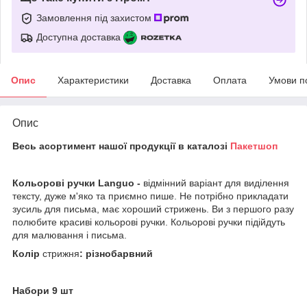
Замовлення під захистом
Доступна доставка
Опис
Характеристики
Доставка
Оплата
Умови п
Опис
Весь асортимент нашої продукції в каталозі
Пакетшоп
Кольорові ручки Languo
-
відмінний варіант для виділення
тексту, дуже м'яко та приємно пише. Не потрібно прикладати
зусиль для письма, має хороший стрижень. Ви з першого разу
полюбите красиві кольорові ручки. Кольорові ручки підійдуть
для малювання і письма.
Колір
стрижня
: різнобарвний
Набори 9 шт