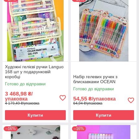
Художні гелієві ручки Languo
168 шт у подарунковій
коробці
Набір гелевих ручек з
блискавками OCEAN
Готово до відправки
Готово до відправки
3 468,98
₴/
54,55
упаковка
₴/упаковка
4 179,49 ₴/упаковка
64,94 ₴/упаковка
Купити
Купити
–16%
–16%