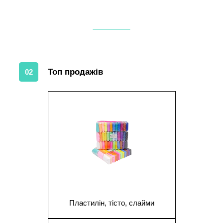
Топ продажів
02
1
Пластилін, тісто, слайми