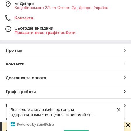
м. Дніпро
Коцюбинського 2/4 та Осіння 2д, Дніпро, Україна
Контакти
Сьогодні вихідний
Показати весь графік роботи
Про нас
Контакти
Доставка та оплата
Графік роботи
Повна версія сайту
×
Дозвольте сайту paketshop.com.ua
відправляти вам сповіщення на робочий стіл.
Сайт створено на маркетплейсі
Prom.ua
Powered by SendPulse
Зараз ми не можемо швидко відповісти на запит, оскільки
не працюємо. Наш графік ПН-ПТ з 9.30-17.00. З